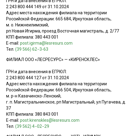
ГРН и дата внесения в ЕГРЮЛ:
2 243 800 444 149 от 31.10.2024
Адрес места нахождения филиала на территории
Российской Федерации: 665 684, Иркутская область,
м. о. Нижнеилимский,
рп Новая Игирма, проезд Восточная магистраль, д. 2/77
КПП филиала: 380 443 001
E-mail:
post.igirma@lesresurs.com
Тел.
(39 566) 62−3-63
ФИЛИАЛ ООО «ЛЕСРЕСУРС» — «КИРЕНСКЛЕС»
ГРН и дата внесения в ЕГРЮЛ:
2 243 800 444 127 от 31.10.2024
Адрес места нахождения филиала на территории
Российской Федерации: 666 504, Иркутская область,
м. р-н Казачинско-Ленский,
г. п. Магистральнинское, рп Магистральный, ул Пугачева, д.
37
КПП филиала: 380 843 001
E-mail:
post.kirenskles@lesresurs.com
Тел.
(39 562) 4−02−29